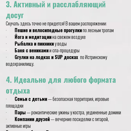
3. Активный и расслабляющий
досуг
Скучать здесь точно не придется! В вашем распоряжении:
·
Пешие и велосипедные прогулки
по лесным тропам
·
Йога и медитации
на свежем воздухе
·
Рыбалка и пикники
у воды
·
Баня с вениками
и спа-процедуры
·
Gгулки на лодках и SUP досках
по Истринскому
водохранилищу.
4. Идеально для любого формата
отдыха
·
Семьи с детьми
— безопасная территория, игровые
площадки
·
Пары
— романтические ужины у костра, уединенные домики
·
Компании друзей
— вечерние посиделки с гитарой,
активные игры