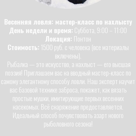
Весенняя ловля: мастер-класс по нахлысту
День недели и время:
Суббота, 9:00 – 11:00
Локация:
Понтон
Стоимость:
1500 руб. с человека (все материалы
включены).
Рыбалка — это искусство, а нахлыст — его высшая
поэзия! Приглашаем вас на вводный мастер-класс по
самому элегантному способу ловли. Наш эксперт научит
вас базовой технике заброса, покажет, как вязать
простые мушки, имитирующие первых весенних
насекомых. Всё снаряжение предоставляется.
Идеальный способ почувствовать азарт нового
рыболовного сезона!