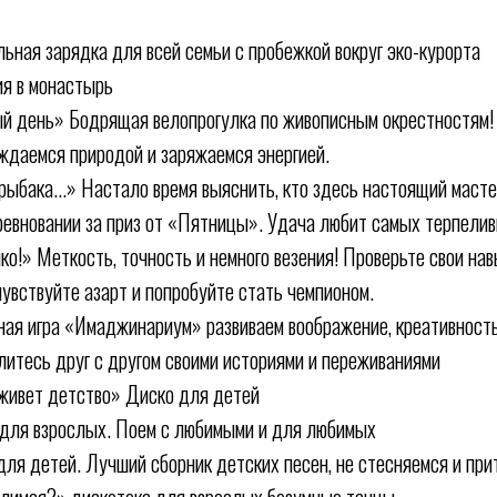
ная зарядка для всей семьи с пробежкой вокруг эко-курорта
ия в монастырь
ый день» Бодрящая велопрогулка по живописным окрестностям
ждаемся природой и заряжаемся энергией.
рыбака...» Настало время выяснить, кто здесь настоящий масте
ревновании за приз от «Пятницы». Удача любит самых терпелив
чко!» Меткость, точность и немного везения! Проверьте свои на
вствуйте азарт и попробуйте стать чемпионом.
ная игра «Имаджинариум» развиваем воображение, креативност
литесь друг с другом своими историями и переживаниями
 живет детство» Диско для детей
 для взрослых. Поем с любимыми и для любимых
 для детей. Лучший сборник детских песен, не стесняемся и пр