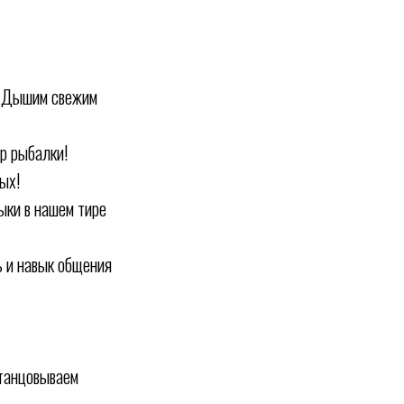
! Дышим свежим
р рыбалки!
ых!
выки в нашем тире
ь и навык общения
итанцовываем