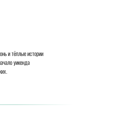
гонь и тёплые истории
начало уикенда
ких.