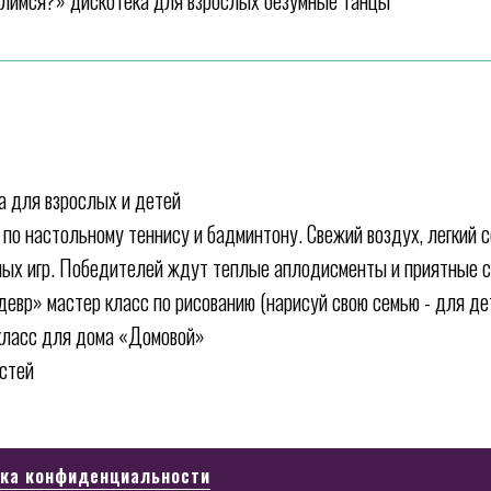
елимся?» дискотека для взрослых безумные танцы
а для взрослых и детей
р по настольному теннису и бадминтону. Свежий воздух, легкий
вных игр. Победителей ждут теплые аплодисменты и приятные 
девр» мастер класс по рисованию (нарисуй свою семью - для де
-класс для дома «Домовой»
остей
ка конфиденциальности